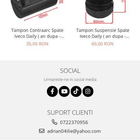
Tampon Suspensie Spate
Tampon Contraarc Spate
Iveco Daily ( an dupa -
Iveco Daily ( an dupa -
01.1990 )
01.1990 ) M2.1
60,00 RON
35,00 RON
SOCIAL
Urmareste-ne in social media
SUPORT CLIENTI
0722370956
adrian04ilie@yahoo.com