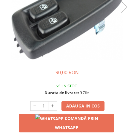
90,00 RON
IN STOC
Durata de livrare:
3 Zile
ADAUGA IN COS
COMANDĂ PRIN
WHATSAPP