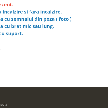
ezent.
incalzire si fara incalzire.
a cu semnalul din poza ( foto )
da cu brat mic sau lung.
cu suport.
.
media