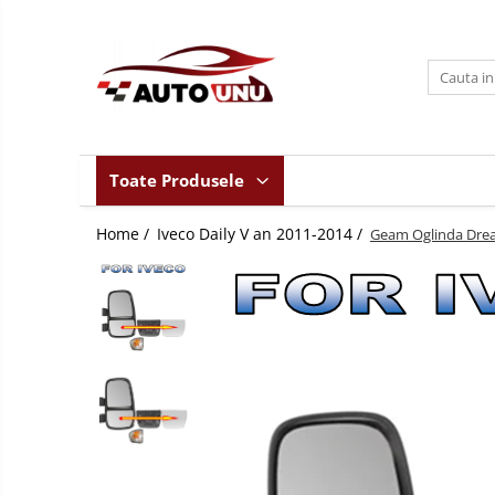
Toate Produsele
Iveco Daily II an 1990-1999
Iveco Daily III an 1999-2006
Iveco Daily IV an 2006-2011
Toate Produsele
Iveco Daily V an 2011-2014
Home /
Iveco Daily V an 2011-2014 /
Iveco Daily VI an dupa-2014
Geam Oglinda Dreapt