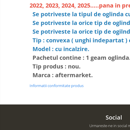
2022, 2023, 2024, 2025.....pana in pr
Se potriveste la tipul de oglinda cu 
Se potriveste la orice tip de oglind
Se potriveste la orice tip de ogiln
Tip : convexa ( unghi indepartat ) 
Model : cu incalzire.
Pachetul contine : 1 geam oglinda
Tip produs : nou.
Marca : aftermarket.
Informatii conformitate produs
Social
Urmareste-ne in social 