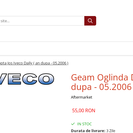
a Jos Iveco Daily ( an dupa - 05.2006 )
Geam Oglinda Dr
dupa - 05.2006 
Aftermarket
55,00 RON
IN STOC
Durata de livrare:
3 Zile