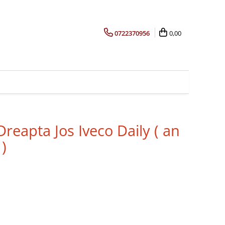
0722370956
0,00
eapta Jos Iveco Daily ( an
)