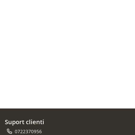
Suport clienti
0722370956