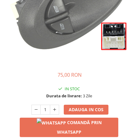
75,00 RON
IN STOC
Durata de livrare:
3 Zile
ADAUGA IN COS
COMANDĂ PRIN
WHATSAPP