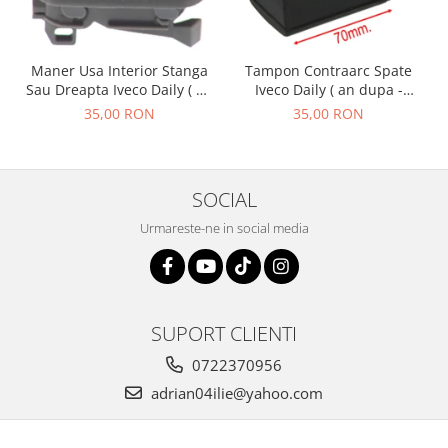
Maner Usa Interior Stanga
Tampon Contraarc Spate
Sau Dreapta Iveco Daily ( an
Iveco Daily ( an dupa -
01.1990 - 05.1999 )
01.1990 ) M1.1
35,00 RON
35,00 RON
SOCIAL
Urmareste-ne in social media
SUPORT CLIENTI
0722370956
adrian04ilie@yahoo.com