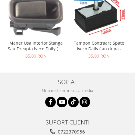
Maner Usa Interior Stanga
Tampon Contraarc Spate
Sau Dreapta Iveco Daily ( an
Iveco Daily ( an dupa -
01.1990 - 05.1999 )
01.1990 ) M1.1
35,00 RON
35,00 RON
SOCIAL
Urmareste-ne in social media
SUPORT CLIENTI
0722370956