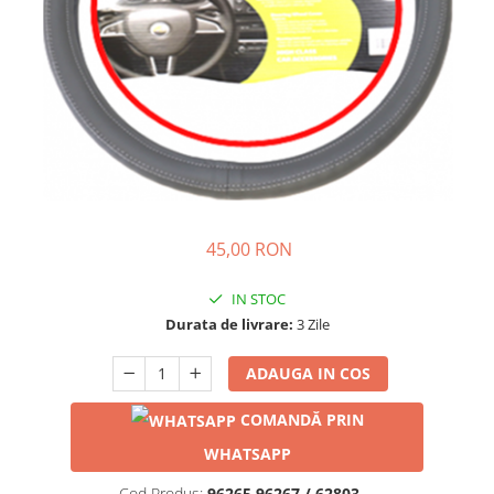
45,00 RON
IN STOC
Durata de livrare:
3 Zile
ADAUGA IN COS
COMANDĂ PRIN
WHATSAPP
Cod Produs:
96265 96267 / 62803