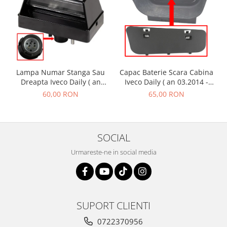
Lampa Numar Stanga Sau
Capac Baterie Scara Cabina
Dreapta Iveco Daily ( an
Iveco Daily ( an 03.2014 -
01.1990 - 01.2019 )
01.2019 )
60,00 RON
65,00 RON
SOCIAL
Urmareste-ne in social media
SUPORT CLIENTI
0722370956