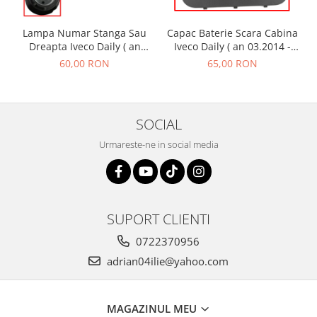
Lampa Numar Stanga Sau
Capac Baterie Scara Cabina
Dreapta Iveco Daily ( an
Iveco Daily ( an 03.2014 -
01.1990 - 01.2019 )
01.2019 )
60,00 RON
65,00 RON
SOCIAL
Urmareste-ne in social media
SUPORT CLIENTI
0722370956
adrian04ilie@yahoo.com
MAGAZINUL MEU