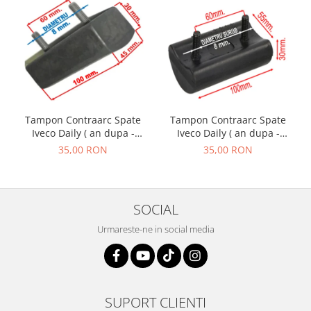
Tampon Contraarc Spate
Tampon Contraarc Spate
Iveco Daily ( an dupa -
Iveco Daily ( an dupa -
01.1990 ) M2.2
01.1990 ) M2.1
35,00 RON
35,00 RON
SOCIAL
Urmareste-ne in social media
SUPORT CLIENTI