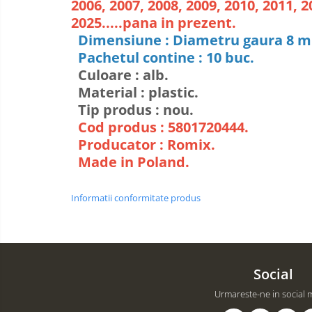
2006, 2007, 2008, 2009, 2010, 2011, 2
2025.....pana in prezent.
Dimensiune : Diametru gaura 8 m
Pachetul contine : 10 buc.
Culoare : alb.
Material : plastic.
Tip produs : nou.
Cod produs : 5801720444.
Producator : Romix.
Made in Poland.
Informatii conformitate produs
Social
Urmareste-ne in social 