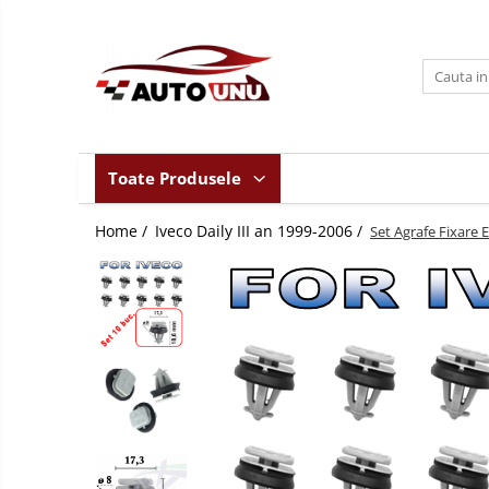
Toate Produsele
Iveco Daily II an 1990-1999
Iveco Daily III an 1999-2006
Iveco Daily IV an 2006-2011
Toate Produsele
Iveco Daily V an 2011-2014
Home /
Iveco Daily III an 1999-2006 /
Iveco Daily VI an dupa-2014
Set Agrafe Fixare 