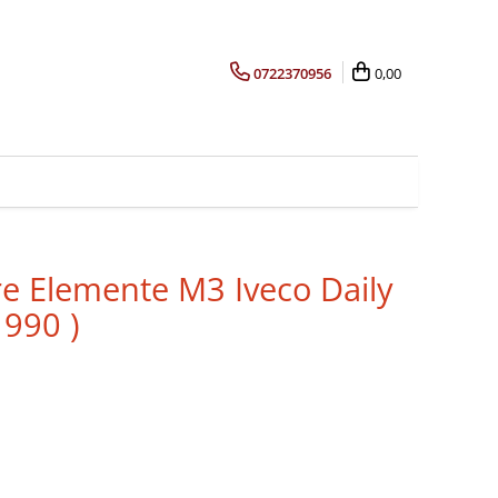
0722370956
0,00
re Elemente M3 Iveco Daily
1990 )