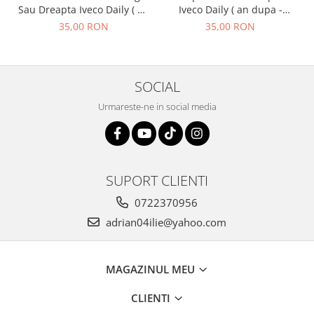
Sau Dreapta Iveco Daily ( an
Iveco Daily ( an dupa -
01.1990 - 05.1999 )
01.1990 ) M1.1
35,00 RON
35,00 RON
SOCIAL
Urmareste-ne in social media
SUPORT CLIENTI
0722370956
adrian04ilie@yahoo.com
MAGAZINUL MEU
CLIENTI