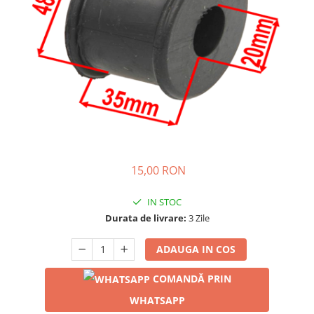
15,00 RON
IN STOC
Durata de livrare:
3 Zile
ADAUGA IN COS
COMANDĂ PRIN
WHATSAPP