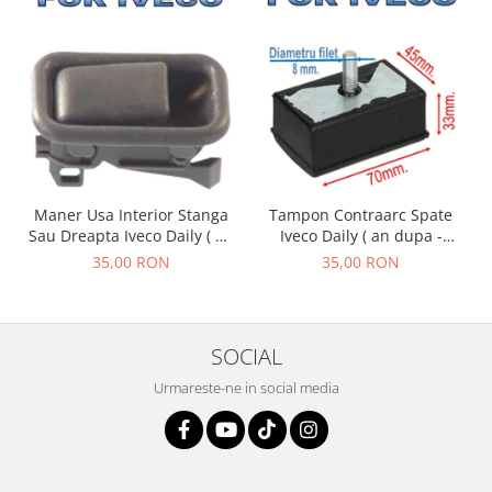
Maner Usa Interior Stanga
Tampon Contraarc Spate
Sau Dreapta Iveco Daily ( an
Iveco Daily ( an dupa -
01.1990 - 05.1999 )
01.1990 ) M1.1
35,00 RON
35,00 RON
SOCIAL
Urmareste-ne in social media