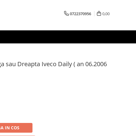
0722370956
0,00
a sau Dreapta Iveco Daily ( an 06.2006
A IN COS