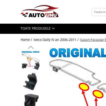
Toate Produsele
Iveco Daily II an 1990-1999
TOATE PRODUSELE
Iveco Daily III an 1999-2006
Iveco Daily IV an 2006-2011
Home /
Iveco Daily IV an 2006-2011 /
Suport Parasolar S
Iveco Daily V an 2011-2014
Iveco Daily VI an dupa-2014