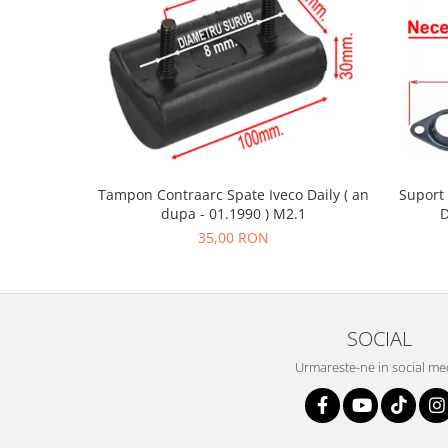
Suport 
Tampon Contraarc Spate Iveco Daily ( an
D
dupa - 01.1990 ) M2.1
35,00 RON
SOCIAL
Urmareste-ne in social me