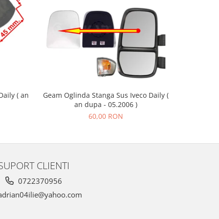
aily ( an
Geam Oglinda Stanga Sus Iveco Daily (
Set Stergat
an dupa - 05.2006 )
60,00 RON
SUPORT CLIENTI
0722370956
drian04ilie@yahoo.com