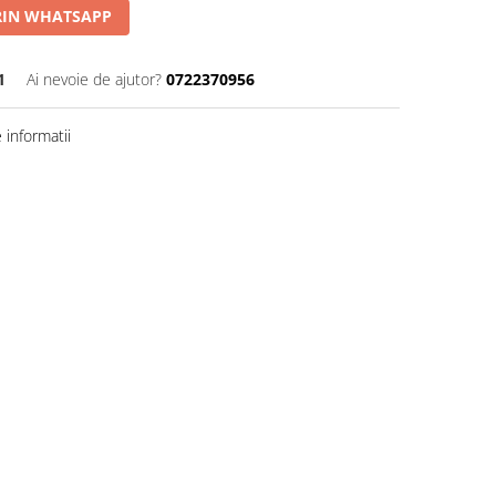
IN WHATSAPP
1
Ai nevoie de ajutor?
0722370956
informatii