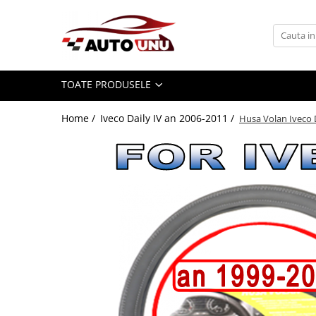
Toate Produsele
Iveco Daily II an 1990-1999
TOATE PRODUSELE
Iveco Daily III an 1999-2006
Iveco Daily IV an 2006-2011
Home /
Iveco Daily IV an 2006-2011 /
Husa Volan Iveco D
Iveco Daily V an 2011-2014
Iveco Daily VI an dupa-2014