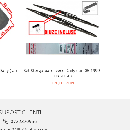
aily ( an
Set Stergatoare Iveco Daily ( an 05.1999 -
Geam Ogli
03.2014 )
120,00 RON
SUPORT CLIENTI
0722370956
drian04ilie@yahoo.com