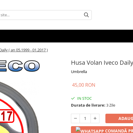
aily ( an 05.1999 - 01.2017 )
Husa Volan Iveco Daily 
Umbrella
45,00 RON
IN STOC
Durata de livrare:
3 Zile
ADAUG
COMANDĂ PR