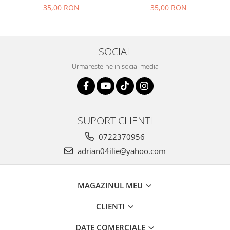
01.1990 ) M2.2
01.1990 ) M2.1
35,00 RON
35,00 RON
SOCIAL
Urmareste-ne in social media
SUPORT CLIENTI
0722370956
adrian04ilie@yahoo.com
MAGAZINUL MEU
CLIENTI
DATE COMERCIALE