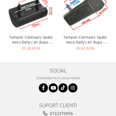
Tampon Contraarc Spate
Tampon Contraarc Spate
Iveco Daily ( an dupa -
Iveco Daily ( an dupa -
01.1990 ) M2.2
01.1990 ) M2.1
35,00 RON
35,00 RON
SOCIAL
Urmareste-ne in social media
SUPORT CLIENTI
0722370956