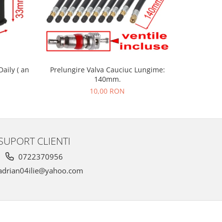
aily ( an
Prelungire Valva Cauciuc Lungime:
Acoperir
140mm.
Iveco Da
10,00 RON
SUPORT CLIENTI
0722370956
drian04ilie@yahoo.com