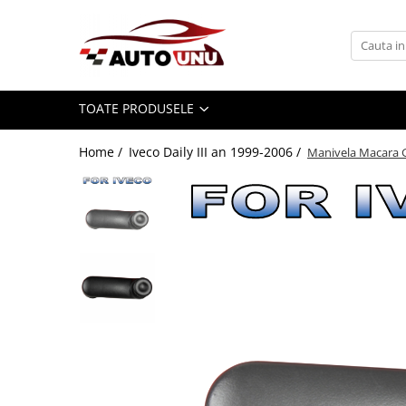
Toate Produsele
Iveco Daily II an 1990-1999
TOATE PRODUSELE
Iveco Daily III an 1999-2006
Iveco Daily IV an 2006-2011
Home /
Iveco Daily III an 1999-2006 /
Manivela Macara Ge
Iveco Daily V an 2011-2014
Iveco Daily VI an dupa-2014