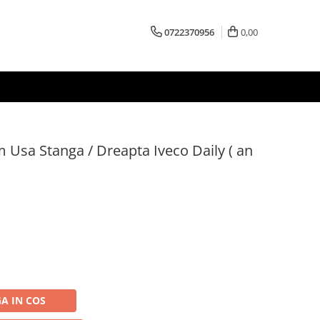
0722370956
0,00
Usa Stanga / Dreapta Iveco Daily ( an
A IN COS