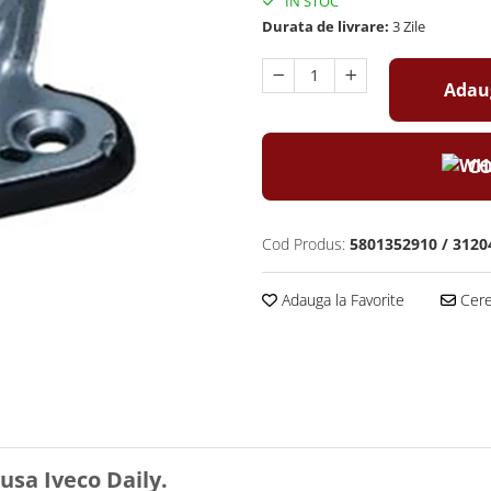
IN STOC
Durata de livrare:
3 Zile
Adaug
CO
Cod Produs:
5801352910 / 3120
Adauga la Favorite
Cere 
usa Iveco Daily.