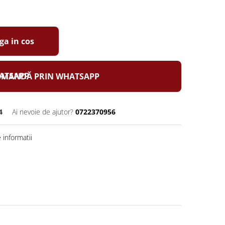
a in cos
MANDĂ PRIN WHATSAPP
4
Ai nevoie de ajutor?
0722370956
informatii