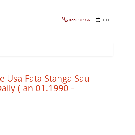
0722370956
0,00
re Usa Fata Stanga Sau
aily ( an 01.1990 -