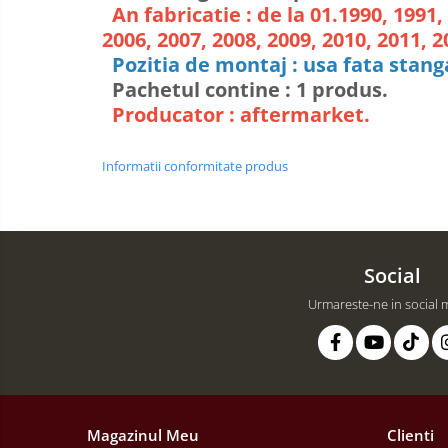
An fabricatie : de la 01.1990, 1991, 
2006, 2007, 2008, 2009, 2010, 2011, 
Pozitia de montaj : usa fata stang
Pachetul contine : 1 produs.
Producator : aftermarket.
Informatii conformitate produs
Social
Urmareste-ne in social 
Magazinul Meu
Clienti