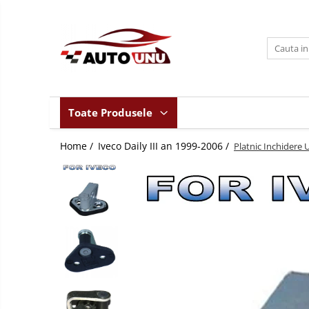
Toate Produsele
Iveco Daily II an 1990-1999
Iveco Daily III an 1999-2006
Iveco Daily IV an 2006-2011
Toate Produsele
Iveco Daily V an 2011-2014
Home /
Iveco Daily III an 1999-2006 /
Iveco Daily VI an dupa-2014
Platnic Inchidere 